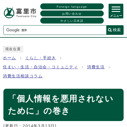
Foreign language
お問い合わせ
メニュー
やさしい日本語
検索
現在位置
ホーム
くらし・手続き
住まい・生活・自治会・コミュニティ
消費生活
消費生活相談コラム
「個人情報を悪用されない
ために」の巻き
[更新日：
2014年3月13日
]