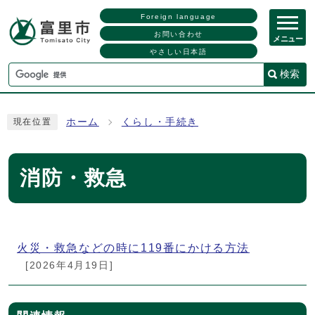
Foreign language
お問い合わせ
メニュー
やさしい日本語
検索
ホーム
くらし・手続き
現在位置
消防・救急
メインメニュー
火災・救急などの時に119番にかける方法
[2026年4月19日]