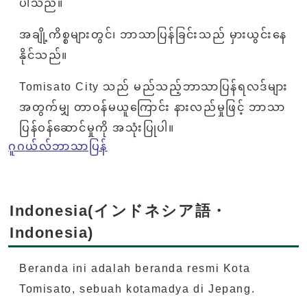
ပါသည်။
အချို့ကိစ္စများတွင်၊ ဘာသာပြန်ခြင်းသည် မှားယွင်းနေ
နိုင်သည်။
Tomisato City သည် မည်သည့်ဘာသာပြန်ရလဒ်များ
အတွက်မျှ တာဝန်မယူကြောင်း နားလည်မှုဖြင့် ဘာသာ
ပြန်ဝန်ဆောင်မှုကို အသုံးပြုပါ။
ဂူဂယ်လ်ဘာသာပြန်
Indonesia(インドネシア語・
Indonesia)
Beranda ini adalah beranda resmi Kota
Tomisato, sebuah kotamadya di Jepang.