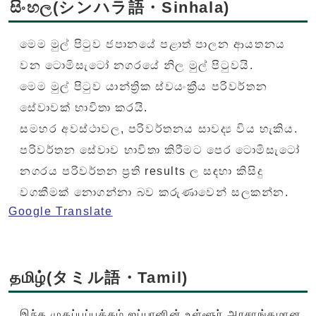
සිංහල(シンハラ語・Sinhala)
මෙම මුල් පිටුව ජපානයේ පළාත් පාලන ආයතනය
වන ටොමිසැටෝ නගරයේ නිල මුල් පිටුවයි.
මෙම මුල් පිටුව යාන්ත්‍රික ස්වයංක්‍රීය පරිවර්තන
සේවාවක් භාවිතා කරයි.
සමහර අවස්ථාවල, පරිවර්තනය සාවද්‍ය විය හැකිය.
පරිවර්තන සේවාව භාවිතා කිරීමට පෙර ටොමිසැටෝ
නගරය පරිවර්තන ප්‍රති results ල සඳහා කිසිදු
වගකීමක් නොගන්නා බව කරුණාවෙන් සලකන්න.
Google Translate
தமிழ்(タミル語・Tamil)
இந்த முகப்புப்பக்கம் ஜப்பானின் உள்ளூர் அரசாங்கமான