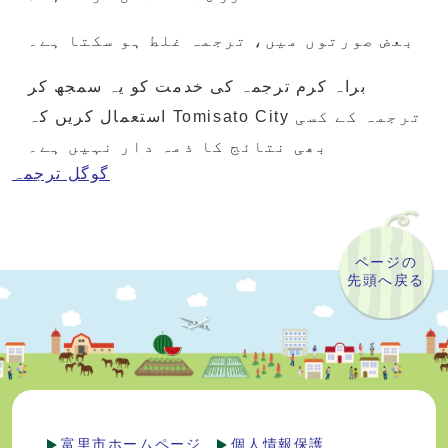
بعض صورتوں میں، ترجمہ غلط ہو سکتا ہے۔
براہ کرم ترجمہ کی خدمت کو یہ سمجھ کر
استعمال کریں کہ Tomisato City ترجمہ کے کسی
بھی نتائج کا ذمہ دار نہیں ہے۔
گوگل ترجمہ
ページの
先頭へ戻る
富里市ホームページ
個人情報保護