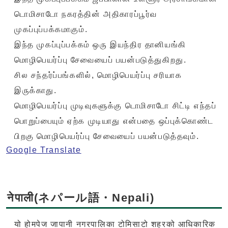
டொமிசாடோ நகரத்தின் அதிகாரப்பூர்வ
முகப்புப்பக்கமாகும்.
இந்த முகப்புப்பக்கம் ஒரு இயந்திர தானியங்கி
மொழிபெயர்ப்பு சேவையைப் பயன்படுத்துகிறது.
சில சந்தர்ப்பங்களில், மொழிபெயர்ப்பு சரியாக
இருக்காது.
மொழிபெயர்ப்பு முடிவுகளுக்கு டொமிசாடோ சிட்டி எந்தப்
பொறுப்பையும் ஏற்க முடியாது என்பதை ஒப்புக்கொண்ட
பிறகு மொழிபெயர்ப்பு சேவையைப் பயன்படுத்தவும்.
Google Translate
नेपाली(ネパール語・Nepali)
यो होमपेज जापानी नगरपालिका टोमिसाटो शहरको आधिकारिक