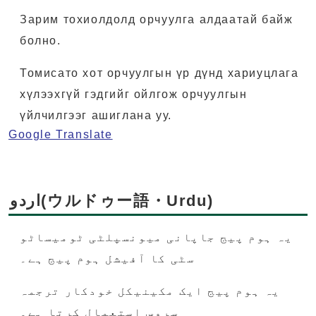
Зарим тохиолдолд орчуулга алдаатай байж
болно.
Томисато хот орчуулгын үр дүнд хариуцлага
хүлээхгүй гэдгийг ойлгож орчуулгын
үйлчилгээг ашиглана уу.
Google Translate
اردو(ウルドゥー語・Urdu)
یہ ہوم پیج جاپانی میونسپلٹی ٹومیساٹو
سٹی کا آفیشل ہوم پیج ہے۔
یہ ہوم پیج ایک مکینیکل خودکار ترجمہ
سروس استعمال کرتا ہے۔