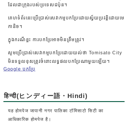
ដែលជាក្រុងរបស់ប្រទេសជប៉ុន។
គេហទំព័រនេះប្រើប្រាស់សេវាកម្មបកប្រែដោយស្វ័យប្រវត្តិដោយមេ
កានិច។
ក្នុងករណីខ្លះ ការបកប្រែអាចមិនត្រឹមត្រូវ។
សូមប្រើប្រាស់សេវាកម្មបកប្រែដោយយល់ថា Tomisato City
មិនទទួលខុសត្រូវចំពោះលទ្ធផលបកប្រែណាមួយឡើយ។
Google បកប្រែ
हिन्दी(ヒンディー語・Hindi)
यह होमपेज जापानी नगर पालिका टॉमिसाटो सिटी का
आधिकारिक होमपेज है।