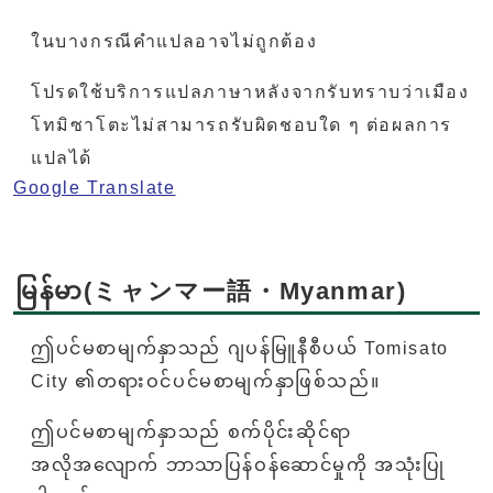
ในบางกรณีคำแปลอาจไม่ถูกต้อง
โปรดใช้บริการแปลภาษาหลังจากรับทราบว่าเมือง
โทมิซาโตะไม่สามารถรับผิดชอบใด ๆ ต่อผลการ
แปลได้
Google Translate
မြန်မာ(ミャンマー語・Myanmar)
ဤပင်မစာမျက်နှာသည် ဂျပန်မြူနီစီပယ် Tomisato
City ၏တရားဝင်ပင်မစာမျက်နှာဖြစ်သည်။
ဤပင်မစာမျက်နှာသည် စက်ပိုင်းဆိုင်ရာ
အလိုအလျောက် ဘာသာပြန်ဝန်ဆောင်မှုကို အသုံးပြု