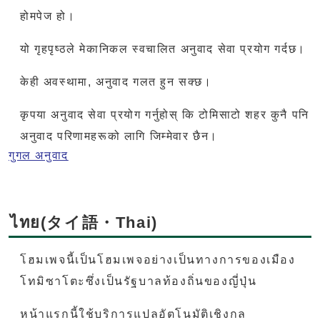
होमपेज हो।
यो गृहपृष्ठले मेकानिकल स्वचालित अनुवाद सेवा प्रयोग गर्दछ।
केही अवस्थामा, अनुवाद गलत हुन सक्छ।
कृपया अनुवाद सेवा प्रयोग गर्नुहोस् कि टोमिसाटो शहर कुनै पनि
अनुवाद परिणामहरूको लागि जिम्मेवार छैन।
गुगल अनुवाद
ไทย(タイ語・Thai)
โฮมเพจนี้เป็นโฮมเพจอย่างเป็นทางการของเมือง
โทมิซาโตะซึ่งเป็นรัฐบาลท้องถิ่นของญี่ปุ่น
หน้าแรกนี้ใช้บริการแปลอัตโนมัติเชิงกล