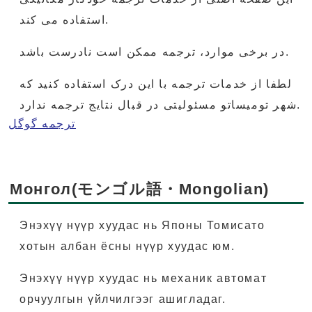
استفاده می کند.
در برخی موارد، ترجمه ممکن است نادرست باشد.
لطفا از خدمات ترجمه با این درک استفاده کنید که
شهر تومیساتو مسئولیتی در قبال نتایج ترجمه ندارد.
ترجمه گوگل
Монгол(モンゴル語・Mongolian)
Энэхүү нүүр хуудас нь Японы Томисато
хотын албан ёсны нүүр хуудас юм.
Энэхүү нүүр хуудас нь механик автомат
орчуулгын үйлчилгээг ашигладаг.