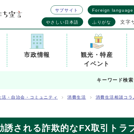
サブサイト
Foreign language
文字
やさしい日本語
ふりがな
市政情報
観光・特産
イベント
キーワード検索
生活・自治会・コミュニティ
消費生活
消費生活相談コラ
勧誘される詐欺的なFX取引トラ