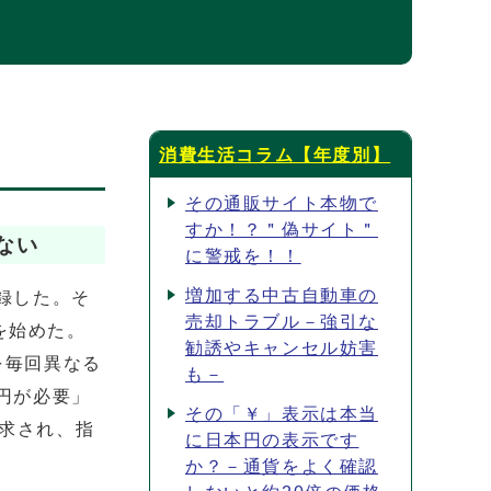
消費生活コラム【年度別】
その通販サイト本物で
すか！？＂偽サイト＂
ない
に警戒を！！
増加する中古自動車の
録した。そ
売却トラブル－強引な
を始めた。
勧誘やキャンセル妨害
を毎回異なる
も－
円が必要」
その「￥」表示は本当
請求され、指
に日本円の表示です
か？－通貨をよく確認