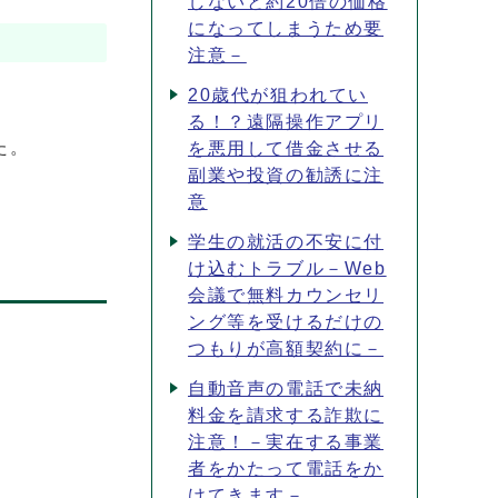
しないと約20倍の価格
になってしまうため要
注意－
20歳代が狙われてい
る！？遠隔操作アプリ
た。
を悪用して借金させる
副業や投資の勧誘に注
意
学生の就活の不安に付
け込むトラブル－Web
会議で無料カウンセリ
ング等を受けるだけの
つもりが高額契約に－
自動音声の電話で未納
料金を請求する詐欺に
注意！－実在する事業
者をかたって電話をか
けてきます－