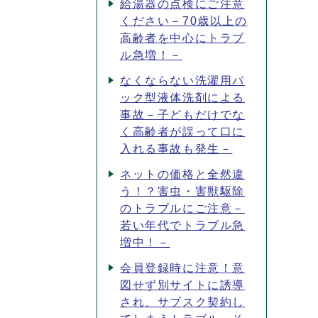
給湯器の点検にご注意
ください－70歳以上の
高齢者を中心にトラブ
ル急増！－
なくならない洗濯用パ
ック型液体洗剤による
事故－子どもだけでな
く高齢者が誤って口に
入れる事故も発生－
ネットの価格と全然違
う！？害虫・害獣駆除
のトラブルにご注意－
若い年代でトラブル急
増中！－
会員登録時に注意！意
図せず別サイトに誘導
され、サブスク契約し