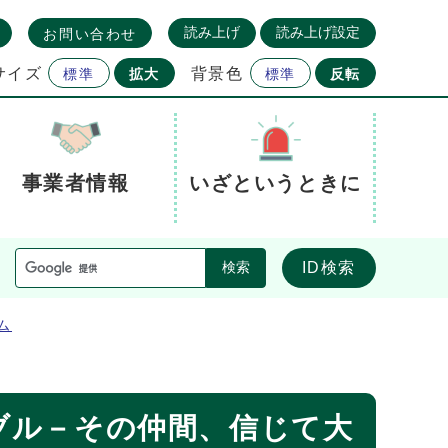
読み上げ
読み上げ設定
お問い合わせ
サイズ
背景色
標準
拡大
標準
反転
事業者情報
いざというときに
ID検索
検索
ム
ブル－その仲間、信じて大