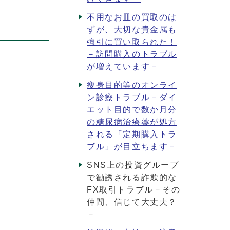
不用なお皿の買取のは
ずが、大切な貴金属も
強引に買い取られた！
－訪問購入のトラブル
が増えています－
痩身目的等のオンライ
ン診療トラブル－ダイ
エット目的で数か月分
の糖尿病治療薬が処方
される「定期購入トラ
ブル」が目立ちます－
SNS上の投資グループ
で勧誘される詐欺的な
FX取引トラブル－その
仲間、信じて大丈夫？
－