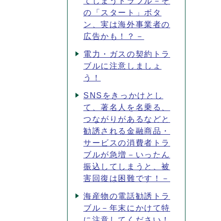
てしまうトラブル－そ
の「スタート」ボタ
ン、実は海外事業者の
広告かも！？－
電力・ガスの契約トラ
ブルに注意しましょ
う！
SNSをきっかけとし
て、著名人を名乗る、
つながりがあるなどと
勧誘される金融商品・
サービスの消費者トラ
ブルが急増－いったん
振込してしまうと、被
害回復は困難です！－
海産物の電話勧誘トラ
ブル－年末にかけて特
に注意してください！