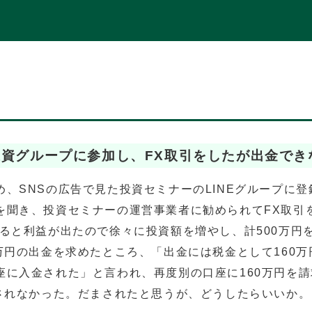
投資グループに参加し、FX取引をしたが出金でき
、SNSの広告で見た投資セミナーのLINEグループに登
を聞き、投資セミナーの運営事業者に勧められてFX取引
ると利益が出たので徐々に投資額を増やし、計500万円
万円の出金を求めたところ、「出金には税金として160万
座に入金された」と言われ、再度別の口座に160万円を
金されなかった。だまされたと思うが、どうしたらいいか。