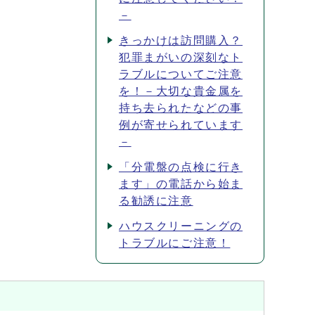
－
きっかけは訪問購入？
犯罪まがいの深刻なト
ラブルについてご注意
を！－大切な貴金属を
持ち去られたなどの事
例が寄せられています
－
「分電盤の点検に行き
ます」の電話から始ま
る勧誘に注意
ハウスクリーニングの
トラブルにご注意！