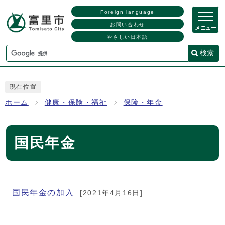
Foreign language
お問い合わせ
メニュー
やさしい日本語
検索
現在位置
ホーム
健康・保険・福祉
保険・年金
国民年金
メインメニュー
国民年金の加入
[2021年4月16日]