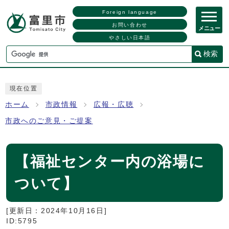
Foreign language
お問い合わせ
メニュー
やさしい日本語
検索
現在位置
ホーム
市政情報
広報・広聴
市政へのご意見・ご提案
【福祉センター内の浴場に
ついて】
[更新日：
2024年10月16日
]
ID:5795