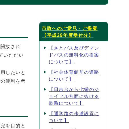
市政へのご意見・ご提案
【平成29年度受付分】
が開放され
【さとバス及びデマン
ドバスの無料化の提案
ていただい
について】
【社会体育館前の道路
利用したいと
について】
ーの便利を考
【日吉台から七栄のジ
ョイフル方面に抜ける
道路について】
【通学路の歩道設置に
ついて】
補完を目的と