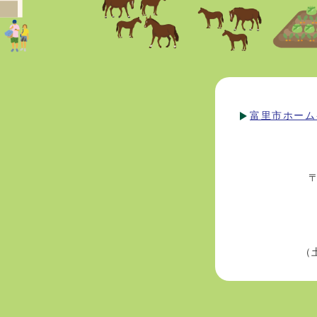
富里市ホーム
（