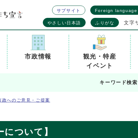
サブサイト
Foreign language
文字
やさしい日本語
ふりがな
市政情報
観光・特産
イベント
キーワード検索
市政へのご意見・ご提案
ーについて】