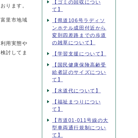
【ゴミの回収につい
ております。
て】
る富里市地域
【県道106号ラディソ
ンホテル成田付近から
変則四差路までの歩道
の雑草について】
、利用実態や
を検討してま
【学習支援について】
【国民健康保険高齢受
給者証のサイズについ
て】
【水道代について】
【福祉まつりについ
て】
【市道01-011号線の大
型車両通行規制につい
て】