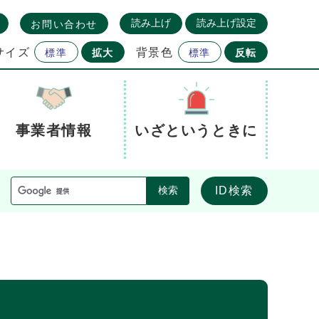
読み上げ
読み上げ設定
お問い合わせ
サイズ
背景色
標準
拡大
標準
反転
事業者情報
いざというときに
ID検索
検索