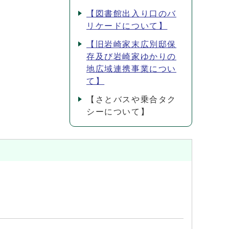
【図書館出入り口のバ
リケードについて】
【旧岩崎家末広別邸保
存及び岩崎家ゆかりの
地広域連携事業につい
て】
【さとバスや乗合タク
シーについて】