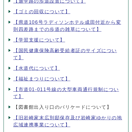
【通学路の歩道設置について】
【ゴミの回収について】
【県道106号ラディソンホテル成田付近から変
則四差路までの歩道の雑草について】
【学習支援について】
【国民健康保険高齢受給者証のサイズについ
て】
【水道代について】
【福祉まつりについて】
【市道01-011号線の大型車両通行規制につい
て】
【図書館出入り口のバリケードについて】
【旧岩崎家末広別邸保存及び岩崎家ゆかりの地
広域連携事業について】