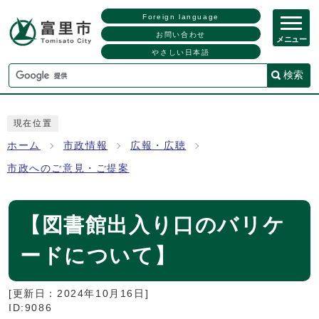
Foreign language
お問い合わせ
メニュー
やさしい日本語
検索
現在位置
ホーム
市政情報
広報・広聴
市政へのご意見・ご提案
【図書館出入り口のバリケ
ードについて】
[更新日：
2024年10月16日
]
ID:9086