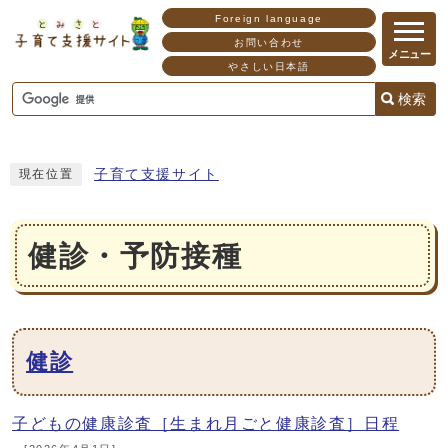
Foreign language
お問い合わせ
メニュー
やさしい日本語
検索
子育て支援サイト
現在位置
健診・予防接種
メインメニュー
健診
子どもの健康診査［生まれ月ごと健康診査］日程