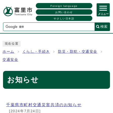
Foreign language
お問い合わせ
メニュー
やさしい日本語
検索
現在位置
ホーム
くらし・手続き
防災・防犯・交通安全
交通安全
お知らせ
メインメニュー
千葉県市町村交通災害共済のお知らせ
[2024年7月24日]