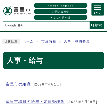
Foreign language
お問い合わせ
メニュー
やさしい日本語
検索
ホーム
市政情報
人事・職員募集
現在位置
人事・給与
メインメニュー
富里市の組織
[2026年4月1日]
富里市職員の給与・定員管理等
[2025年8月29日]