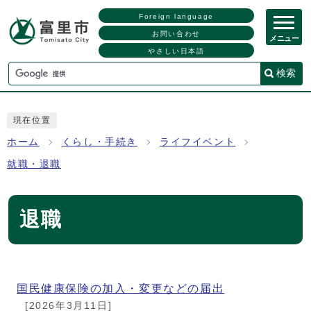
Foreign language
お問い合わせ
メニュー
やさしい日本語
検索
現在位置
ホーム
くらし・手続き
ライフイベント
就職・退職
退職
メインメニュー
国民健康保険の加入・変更などの届出
[2026年3月11日]