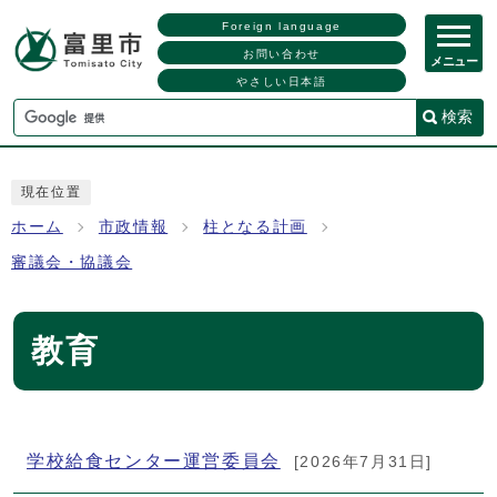
Foreign language
お問い合わせ
メニュー
やさしい日本語
検索
現在位置
ホーム
市政情報
柱となる計画
審議会・協議会
教育
メインメニュー
学校給食センター運営委員会
[2026年7月31日]