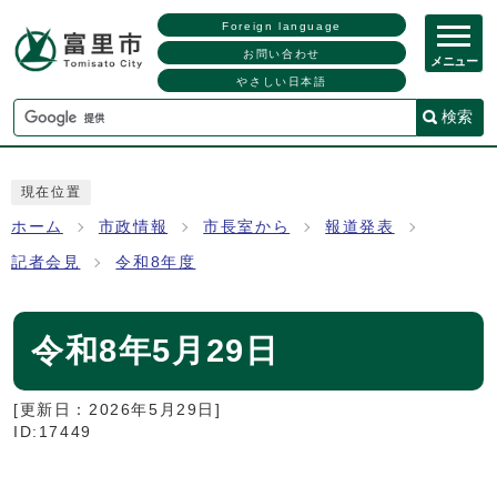
Foreign language
お問い合わせ
メニュー
やさしい日本語
検索
現在位置
ホーム
市政情報
市長室から
報道発表
記者会見
令和8年度
令和8年5月29日
[更新日：
2026年5月29日
]
ID:17449