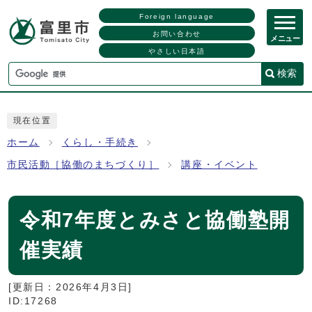
Foreign language
お問い合わせ
メニュー
やさしい日本語
検索
現在位置
ホーム
くらし・手続き
市民活動［協働のまちづくり］
講座・イベント
令和7年度とみさと協働塾開
催実績
[更新日：
2026年4月3日
]
ID:17268