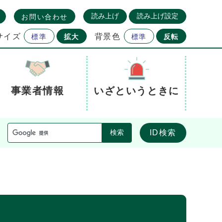
読み上げ
読み上げ設定
お問い合わせ
サイズ
背景色
標準
拡大
標準
反転
事業者情報
いざというときに
ID検索
検索