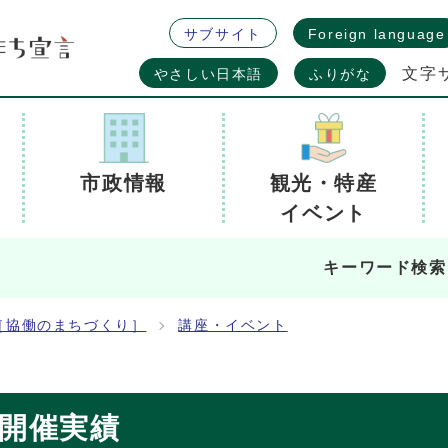
サブサイト
Foreign language
文字
やさしい日本語
ふりがな
市政情報
観光・特産
イベント
キーワード検索
［協働のまちづくり］
講座・イベント
塾開催実績