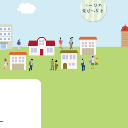
ページの
先頭へ戻る
）