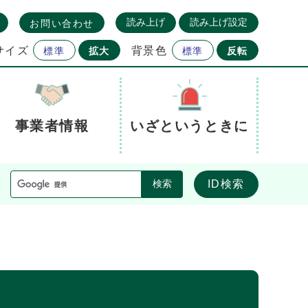
読み上げ
読み上げ設定
お問い合わせ
サイズ
背景色
標準
拡大
標準
反転
事業者情報
いざというときに
ID検索
検索