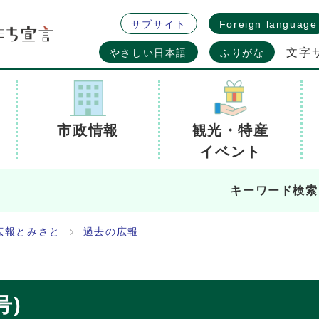
サブサイト
Foreign language
文字
やさしい日本語
ふりがな
市政情報
観光・特産
イベント
キーワード検索
広報とみさと
過去の広報
号)