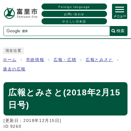
Foreign language
お問い合わせ
メニュー
やさしい日本語
検索
現在位置
ホーム
市政情報
広報・広聴
広報とみさと
過去の広報
広報とみさと(2018年2月15
日号)
[更新日：
2018年12月15日
]
ID:9260