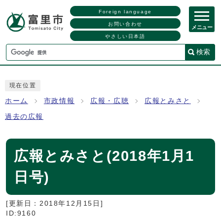
Foreign language
お問い合わせ
メニュー
やさしい日本語
検索
現在位置
ホーム
市政情報
広報・広聴
広報とみさと
過去の広報
広報とみさと(2018年1月1
日号)
[更新日：
2018年12月15日
]
ID:9160