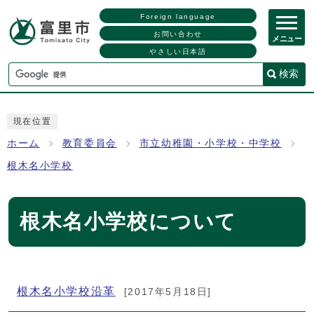
Foreign language
お問い合わせ
メニュー
やさしい日本語
検索
現在位置
ホーム
教育委員会
市立幼稚園・小学校・中学校
根木名小学校
根木名小学校について
メインメニュー
根木名小学校沿革
[2017年5月18日]