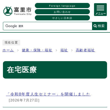
Foreign language
お問い合わせ
メニュー
やさしい日本語
検索
現在位置
ホーム
健康・保険・福祉
福祉
高齢者福祉
在宅医療
メインメニュー
「令和8年度人生セミナー」を開催しました
[2026年7月27日]