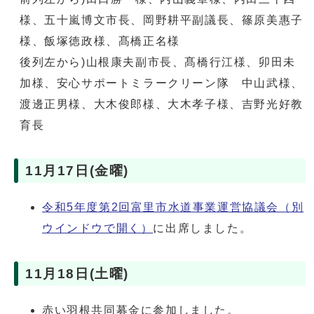
様、五十嵐博文市長、岡野耕平副議長、篠原美惠子
様、飯塚徳政様、髙橋正名様
後列左から)山根康夫副市長、髙橋行江様、卯田未
加様、安心サポートミラークリーン隊 中山武様、
渡邊正男様、大木俊郎様、大木孝子様、吉野光好教
育長
11月17日(金曜)
令和5年度第2回富里市水道事業運営協議会
（別
ウインドウで開く）
に出席しました。
11月18日(土曜)
赤い羽根共同募金に参加しました。