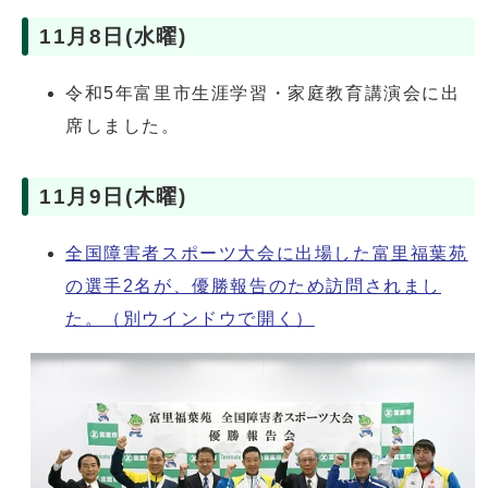
11月8日(水曜)
令和5年富里市生涯学習・家庭教育講演会に出
席しました。
11月9日(木曜)
全国障害者スポーツ大会に出場した富里福葉苑
の選手2名が、優勝報告のため訪問されまし
た。
（別ウインドウで開く）