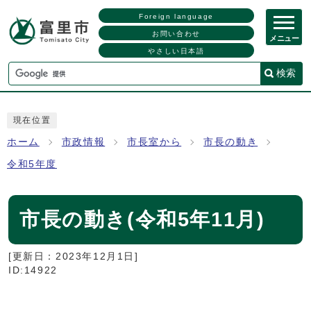
Foreign language
お問い合わせ
メニュー
やさしい日本語
検索
現在位置
ホーム
市政情報
市長室から
市長の動き
令和5年度
市長の動き(令和5年11月)
[更新日：
2023年12月1日
]
ID:14922