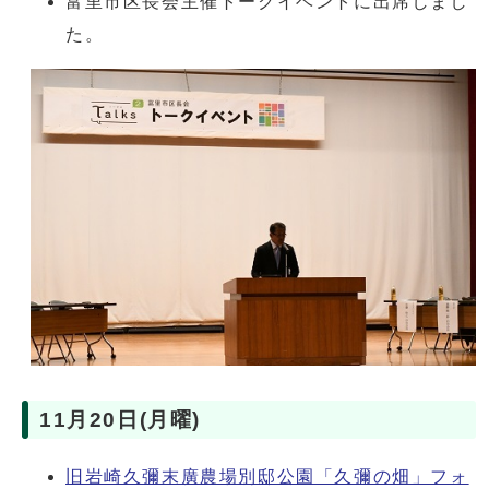
富里市区長会主催トークイベントに出席しまし
た。
11月20日(月曜)
旧岩崎久彌末廣農場別邸公園「久彌の畑」フォ