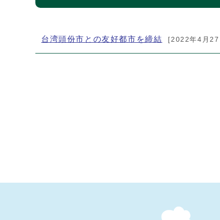
メインメニュー
台湾頭份市との友好都市を締結
[2022年4月27