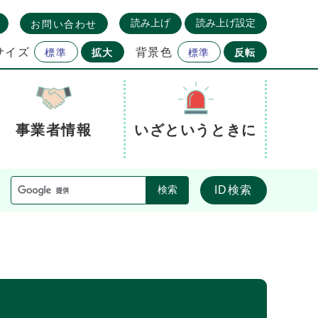
読み上げ
読み上げ設定
お問い合わせ
サイズ
背景色
標準
拡大
標準
反転
事業者情報
いざというときに
ID検索
検索