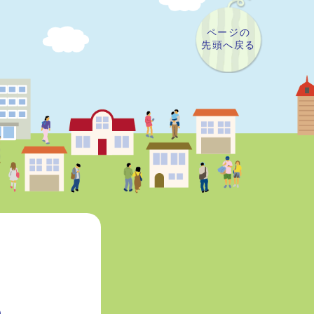
ページの
先頭へ戻る
）