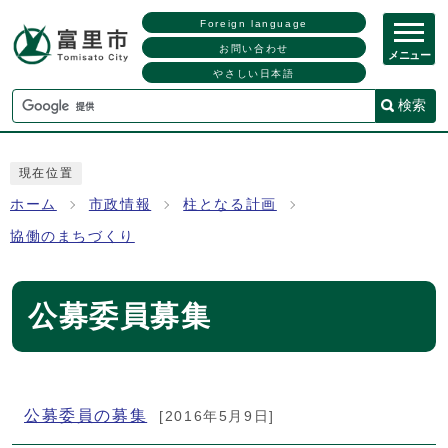
Foreign language
お問い合わせ
メニュー
やさしい日本語
検索
現在位置
ホーム
市政情報
柱となる計画
協働のまちづくり
公募委員募集
メインメニュー
公募委員の募集
[2016年5月9日]