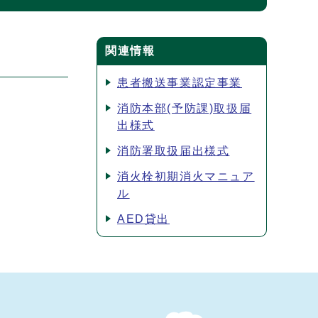
関連情報
患者搬送事業認定事業
消防本部(予防課)取扱届
出様式
消防署取扱届出様式
消火栓初期消火マニュア
ル
AED貸出