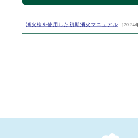
メインメニュー
消火栓を使用した初期消火マニュアル
[2024