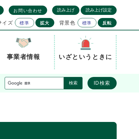
読み上げ
読み上げ設定
お問い合わせ
サイズ
背景色
標準
拡大
標準
反転
事業者情報
いざというときに
ID検索
検索