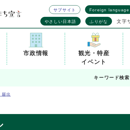
サブサイト
Foreign language
文字
やさしい日本語
ふりがな
市政情報
観光・特産
イベント
キーワード検索
・届出
ル