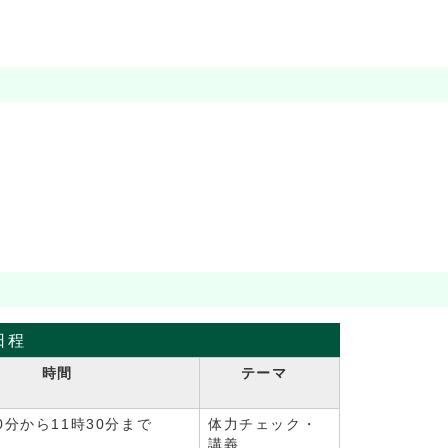
日程
時間
テーマ
0分から11時30分まで
体力チェック・
講義