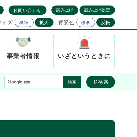
読み上げ
読み上げ設定
お問い合わせ
サイズ
背景色
標準
拡大
標準
反転
事業者情報
いざというときに
ID検索
検索