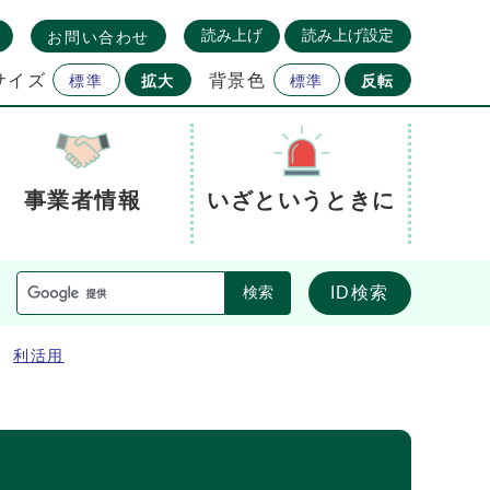
読み上げ
読み上げ設定
お問い合わせ
サイズ
背景色
標準
拡大
標準
反転
事業者情報
いざというときに
ID検索
検索
利活用