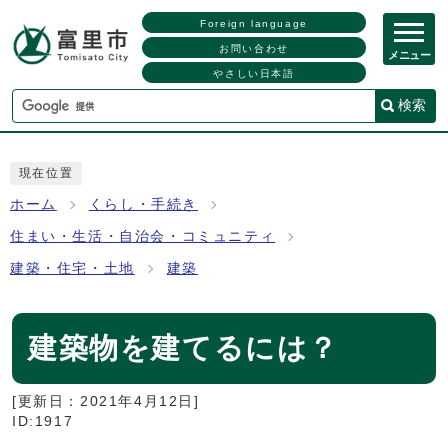
Foreign language
お問い合わせ
メニュー
やさしい日本語
検索
現在位置
ホーム
くらし・手続き
住まい・生活・自治会・コミュニティ
建築・住宅・土地
建築
建築物を建てるには？
[更新日：
2021年4月12日
]
ID:1917