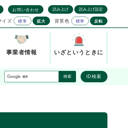
読み上げ
読み上げ設定
お問い合わせ
サイズ
背景色
標準
拡大
標準
反転
事業者情報
いざというときに
ID検索
検索