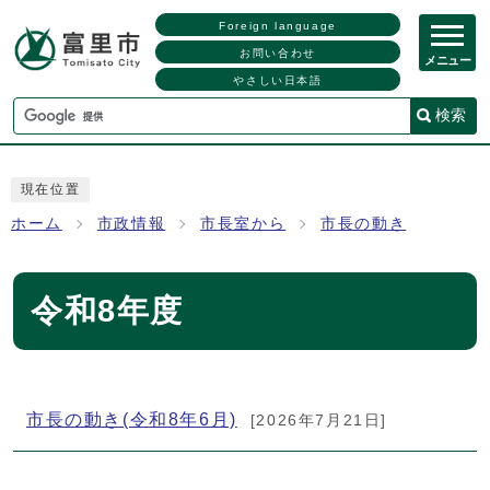
Foreign language
お問い合わせ
メニュー
やさしい日本語
検索
現在位置
ホーム
市政情報
市長室から
市長の動き
令和8年度
メインメニュー
市長の動き(令和8年6月)
[2026年7月21日]