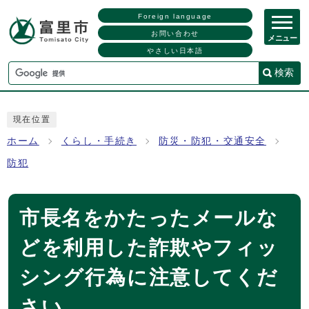
Foreign language
お問い合わせ
メニュー
やさしい日本語
検索
現在位置
ホーム
くらし・手続き
防災・防犯・交通安全
防犯
市長名をかたったメールな
どを利用した詐欺やフィッ
シング行為に注意してくだ
さい。