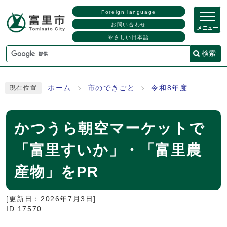
Foreign language
お問い合わせ
メニュー
やさしい日本語
検索
ホーム
市のできごと
令和8年度
現在位置
かつうら朝空マーケットで
「富里すいか」・「富里農
産物」をPR
[更新日：
2026年7月3日
]
ID:17570