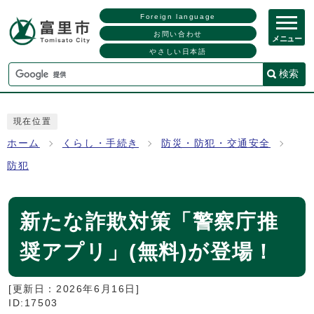
Foreign language
お問い合わせ
メニュー
やさしい日本語
検索
現在位置
ホーム
くらし・手続き
防災・防犯・交通安全
防犯
新たな詐欺対策「警察庁推
奨アプリ」(無料)が登場！
[更新日：
2026年6月16日
]
ID:17503