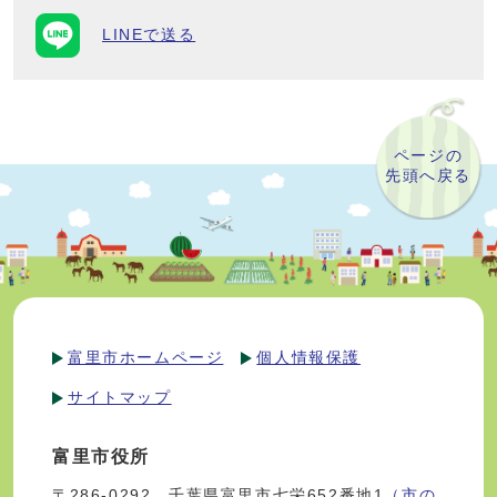
LINEで送る
ページの
先頭へ戻る
富里市ホームページ
個人情報保護
サイトマップ
富里市役所
〒286-0292 千葉県富里市七栄652番地1
（市の