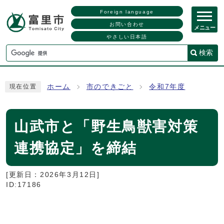
Foreign language
お問い合わせ
メニュー
やさしい日本語
検索
ホーム
市のできごと
令和7年度
現在位置
山武市と「野生鳥獣害対策
連携協定」を締結
[更新日：
2026年3月12日
]
ID:17186