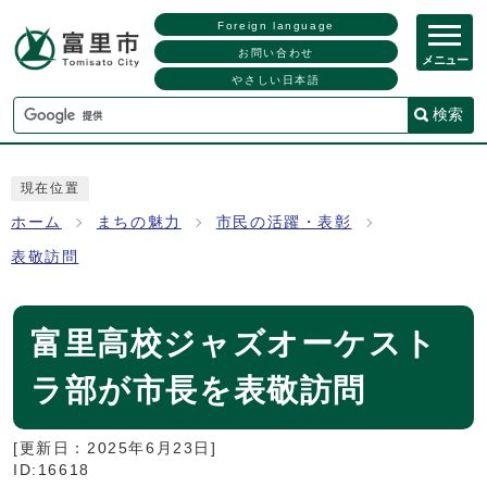
Foreign language
お問い合わせ
メニュー
やさしい日本語
検索
現在位置
ホーム
まちの魅力
市民の活躍・表彰
表敬訪問
富里高校ジャズオーケスト
ラ部が市長を表敬訪問
[更新日：
2025年6月23日
]
ID:16618