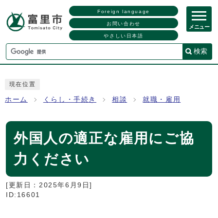
Foreign language
お問い合わせ
メニュー
やさしい日本語
検索
現在位置
ホーム
くらし・手続き
相談
就職・雇用
外国人の適正な雇用にご協
力ください
[更新日：
2025年6月9日
]
ID:16601