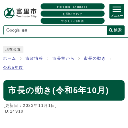
Foreign language
お問い合わせ
メニュー
やさしい日本語
検索
現在位置
ホーム
市政情報
市長室から
市長の動き
令和5年度
市長の動き(令和5年10月)
[更新日：
2023年11月1日
]
ID:14919