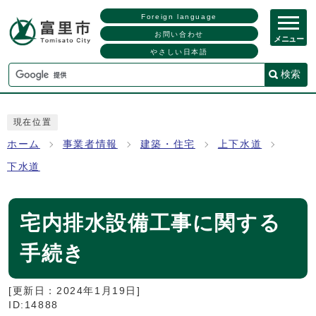
Foreign language
お問い合わせ
メニュー
やさしい日本語
検索
現在位置
ホーム
事業者情報
建築・住宅
上下水道
下水道
宅内排水設備工事に関する
手続き
[更新日：
2024年1月19日
]
ID:14888