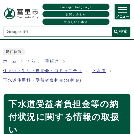
Foreign language
お問い合わせ
メニュー
やさしい日本語
検索
現在位置
ホーム
くらし・手続き
住まい・生活・自治会・コミュニティ
下水道
下水道使用料・受益者負担金(分担金)
下水道受益者負担金等の納
付状況に関する情報の取扱
い