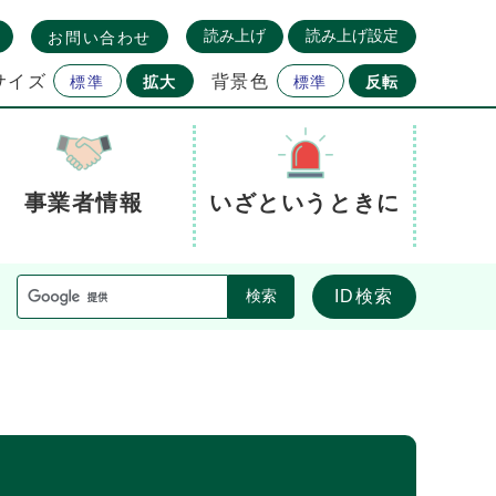
読み上げ
読み上げ設定
お問い合わせ
サイズ
背景色
標準
拡大
標準
反転
事業者情報
いざというときに
ID検索
検索