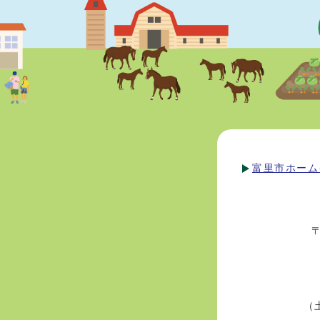
富里市ホーム
（