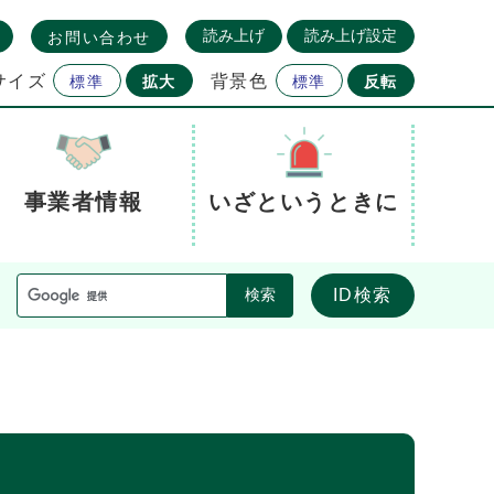
読み上げ
読み上げ設定
お問い合わせ
サイズ
背景色
標準
拡大
標準
反転
事業者情報
いざというときに
ID検索
検索