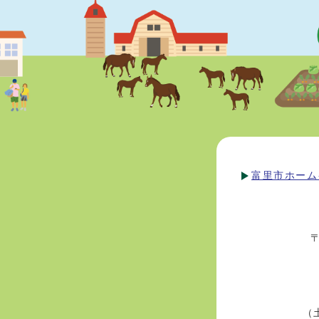
富里市ホーム
（