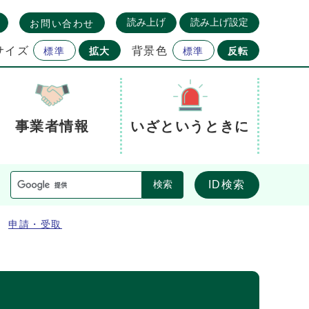
読み上げ
読み上げ設定
お問い合わせ
サイズ
背景色
標準
拡大
標準
反転
事業者情報
いざというときに
ID検索
検索
申請・受取