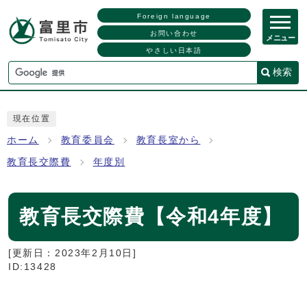
Foreign language
お問い合わせ
メニュー
やさしい日本語
検索
現在位置
ホーム
教育委員会
教育長室から
教育長交際費
年度別
教育長交際費【令和4年度】
[更新日：
2023年2月10日
]
ID:13428