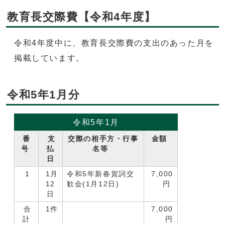
教育長交際費【令和4年度】
令和4年度中に、教育長交際費の支出のあった月を
掲載しています。
令和5年1月分
令和5年1月
番
支
交際の相手方・行事
金額
号
払
名等
日
1
1月
令和5年新春賀詞交
7,000
12
歓会(1月12日)
円
日
合
1件
7,000
計
円