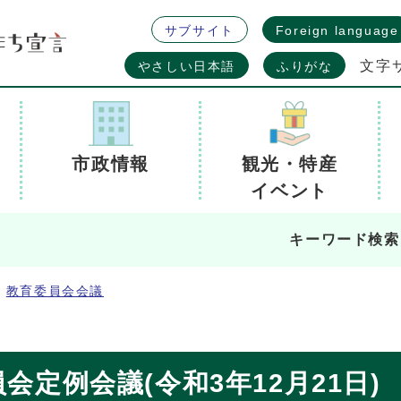
サブサイト
Foreign language
文字
やさしい日本語
ふりがな
市政情報
観光・特産
イベント
キーワード検索
教育委員会会議
会定例会議(令和3年12月21日)