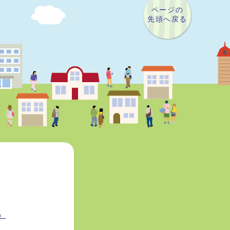
ページの
先頭へ戻る
）