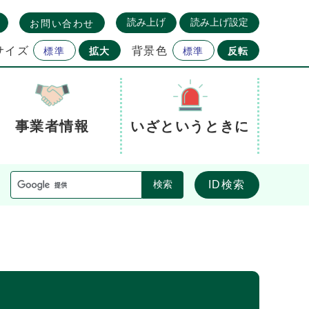
読み上げ
読み上げ設定
お問い合わせ
サイズ
背景色
標準
拡大
標準
反転
事業者情報
いざというときに
ID検索
検索