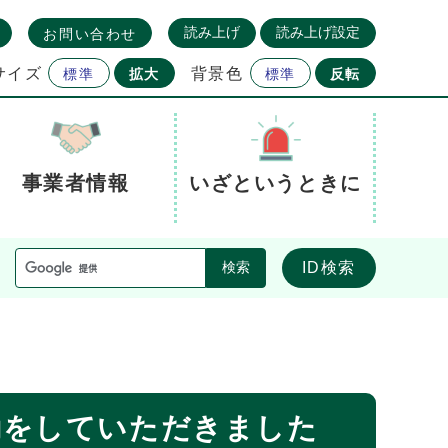
読み上げ
読み上げ設定
お問い合わせ
サイズ
背景色
標準
拡大
標準
反転
事業者情報
いざというときに
ID検索
検索
動をしていただきました