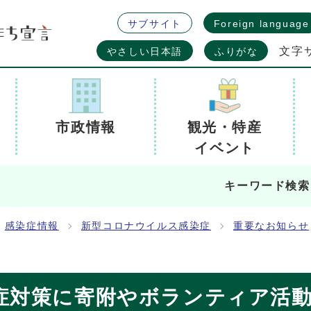
サブサイト
Foreign language
文字
やさしい日本語
ふりがな
市政情報
観光・特産
イベント
キーワード検索
感染症情報
新型コロナウイルス感染症
重要なお知らせ
症対策に寄附やボランティア活