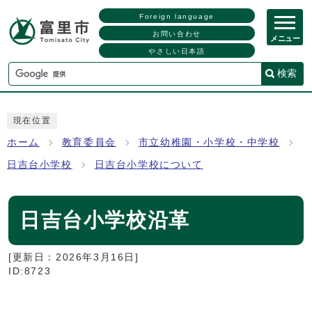
Foreign language
お問い合わせ
メニュー
やさしい日本語
検索
現在位置
ホーム
教育委員会
市立幼稚園・小学校・中学校
日吉台小学校
日吉台小学校について
日吉台小学校沿革
[更新日：
2026年3月16日
]
ID:8723