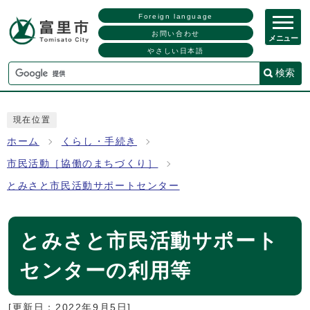
Foreign language
お問い合わせ
メニュー
やさしい日本語
検索
現在位置
ホーム
くらし・手続き
市民活動［協働のまちづくり］
とみさと市民活動サポートセンター
とみさと市民活動サポート
センターの利用等
[更新日：
2022年9月5日
]