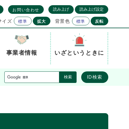
読み上げ
読み上げ設定
お問い合わせ
サイズ
背景色
標準
拡大
標準
反転
事業者情報
いざというときに
ID検索
検索