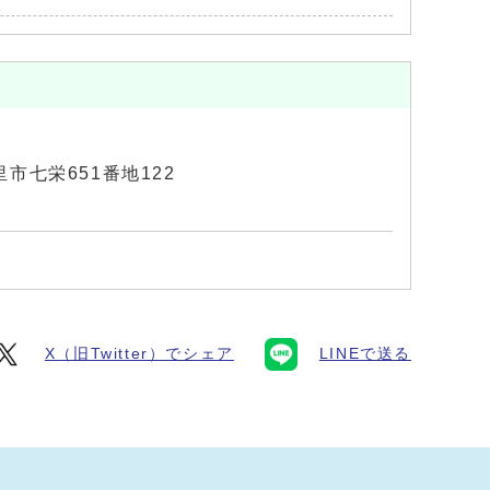
富里市七栄651番地122
X（旧Twitter）でシェア
LINEで送る