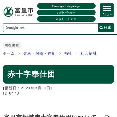
Foreign language
お問い合わせ
メニュー
やさしい日本語
検索
現在位置
ホーム
健康・保険・福祉
福祉
社会福祉
赤十字奉仕団
[更新日：
2021年3月31日
]
ID:6478