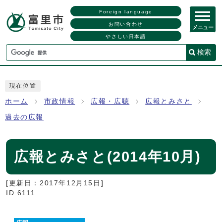
Foreign language
お問い合わせ
メニュー
やさしい日本語
検索
現在位置
ホーム
市政情報
広報・広聴
広報とみさと
過去の広報
広報とみさと(2014年10月)
[更新日：
2017年12月15日
]
ID:6111